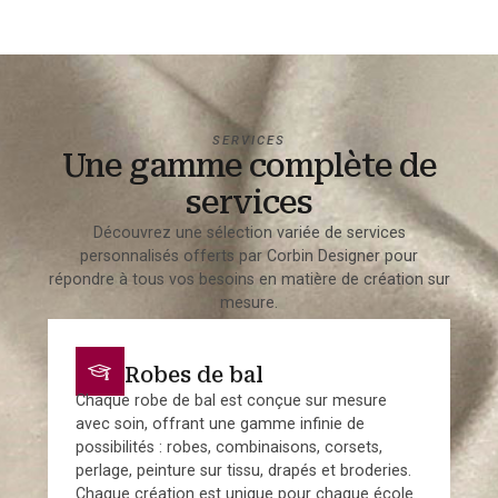
SERVICES
Une gamme complète de
services
Découvrez une sélection variée de services
personnalisés offerts par Corbin Designer pour
répondre à tous vos besoins en matière de création sur
mesure.
Robes de bal
Chaque robe de bal est conçue sur mesure
avec soin, offrant une gamme infinie de
possibilités : robes, combinaisons, corsets,
perlage, peinture sur tissu, drapés et broderies.
Chaque création est unique pour chaque école