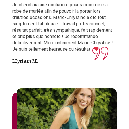
ma
Je cherchais une couturière pour raccourcir ma
Je s
robe de mariée afin de pouvoir la porter lors
expé
se.
d'autres occasions. Marie-Chrystine a été tout
conf
. Je
simplement fabuleuse ! Travail professionnel,
ma f
s
résultat parfait, très sympathique, fait rapidement
soin
et prix plus que honnête ! Je recommande
son 
définitivement. Merci infiniment Marie-Chrystine !
d’av
Je suis tellement heureuse du résultat !
c’ét
Myriam M.
Ann