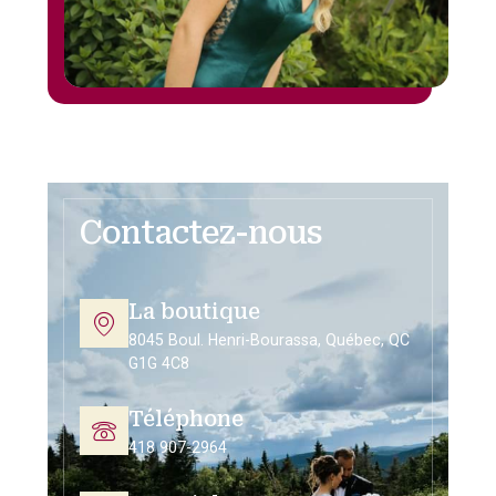
Contactez-nous
La boutique
8045 Boul. Henri-Bourassa, Québec, QC
G1G 4C8
Téléphone
418 907-2964